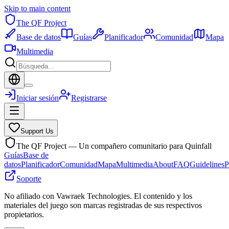
Skip to main content
The QF Project
Base de datos
Guías
Planificador
Comunidad
Mapa
Multimedia
Iniciar sesión
Registrarse
Support Us
The QF Project — Un compañero comunitario para Quinfall
Guías
Base de
datos
Planificador
Comunidad
Mapa
Multimedia
About
FAQ
Guidelines
P
Soporte
No afiliado con Vawraek Technologies. El contenido y los
materiales del juego son marcas registradas de sus respectivos
propietarios.