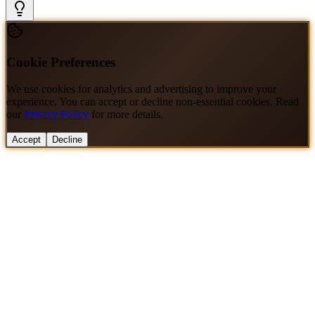
Cookie Preferences
We use cookies for analytics and advertising to improve your
experience. You can accept or decline non-essential cookies. Read
our
Privacy Policy
for more details.
Accept
Decline