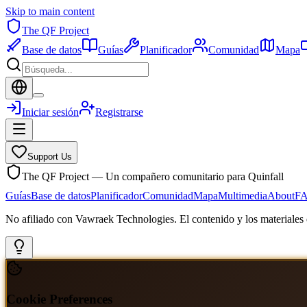
Skip to main content
The QF Project
Base de datos
Guías
Planificador
Comunidad
Mapa
Iniciar sesión
Registrarse
Support Us
The QF Project — Un compañero comunitario para Quinfall
Guías
Base de datos
Planificador
Comunidad
Mapa
Multimedia
About
F
No afiliado con Vawraek Technologies. El contenido y los materiales d
Cookie Preferences