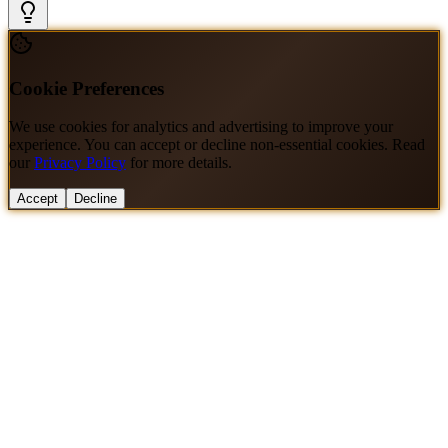
Cookie Preferences
We use cookies for analytics and advertising to improve your
experience. You can accept or decline non-essential cookies. Read
our
Privacy Policy
for more details.
Accept
Decline