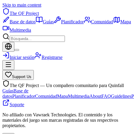
Skip to main content
The QF Project
Base de datos
Guías
Planificador
Comunidad
Mapa
Multimedia
Iniciar sesión
Registrarse
Support Us
The QF Project — Un compañero comunitario para Quinfall
Guías
Base de
datos
Planificador
Comunidad
Mapa
Multimedia
About
FAQ
Guidelines
P
Soporte
No afiliado con Vawraek Technologies. El contenido y los
materiales del juego son marcas registradas de sus respectivos
propietarios.