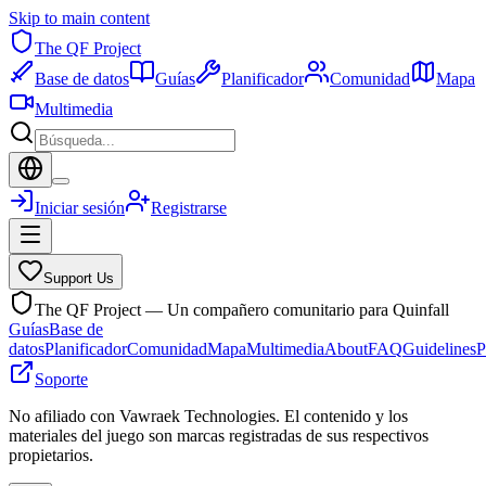
Skip to main content
The QF Project
Base de datos
Guías
Planificador
Comunidad
Mapa
Multimedia
Iniciar sesión
Registrarse
Support Us
The QF Project — Un compañero comunitario para Quinfall
Guías
Base de
datos
Planificador
Comunidad
Mapa
Multimedia
About
FAQ
Guidelines
P
Soporte
No afiliado con Vawraek Technologies. El contenido y los
materiales del juego son marcas registradas de sus respectivos
propietarios.