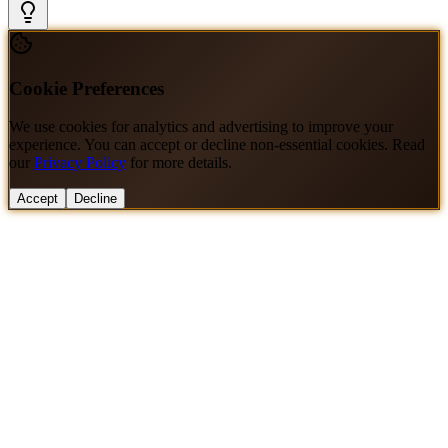
Cookie Preferences
We use cookies for analytics and advertising to improve your
experience. You can accept or decline non-essential cookies. Read
our
Privacy Policy
for more details.
Accept
Decline