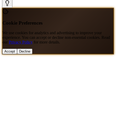
Cookie Preferences
We use cookies for analytics and advertising to improve your
experience. You can accept or decline non-essential cookies. Read
our
Privacy Policy
for more details.
Accept
Decline