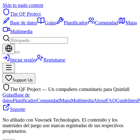
Skip to main content
The QF Project
Base de datos
Guías
Planificador
Comunidad
Mapa
Multimedia
Iniciar sesión
Registrarse
Support Us
The QF Project — Un compañero comunitario para Quinfall
Guías
Base de
datos
Planificador
Comunidad
Mapa
Multimedia
About
FAQ
Guidelines
P
Soporte
No afiliado con Vawraek Technologies. El contenido y los
materiales del juego son marcas registradas de sus respectivos
propietarios.