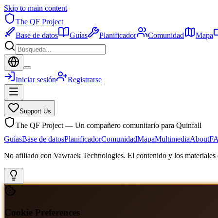
Skip to main content
The QF Project
Base de datos
Guías
Planificador
Comunidad
Mapa
Iniciar sesión
Registrarse
Support Us
The QF Project — Un compañero comunitario para Quinfall
Guías
Base de datos
Planificador
Comunidad
Mapa
Multimedia
About
F
No afiliado con Vawraek Technologies. El contenido y los materiales d
Cookie Preferences