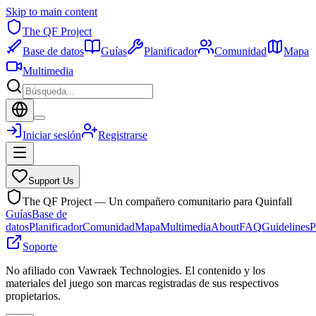
Skip to main content
The QF Project
Base de datos
Guías
Planificador
Comunidad
Mapa
Multimedia
Iniciar sesión
Registrarse
Support Us
The QF Project — Un compañero comunitario para Quinfall
Guías
Base de
datos
Planificador
Comunidad
Mapa
Multimedia
About
FAQ
Guidelines
P
Soporte
No afiliado con Vawraek Technologies. El contenido y los
materiales del juego son marcas registradas de sus respectivos
propietarios.