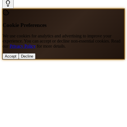
Cookie Preferences
We use cookies for analytics and advertising to improve your
experience. You can accept or decline non-essential cookies. Read
our
Privacy Policy
for more details.
Accept
Decline