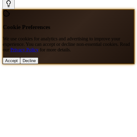
Cookie Preferences
We use cookies for analytics and advertising to improve your
experience. You can accept or decline non-essential cookies. Read
our
Privacy Policy
for more details.
Accept
Decline