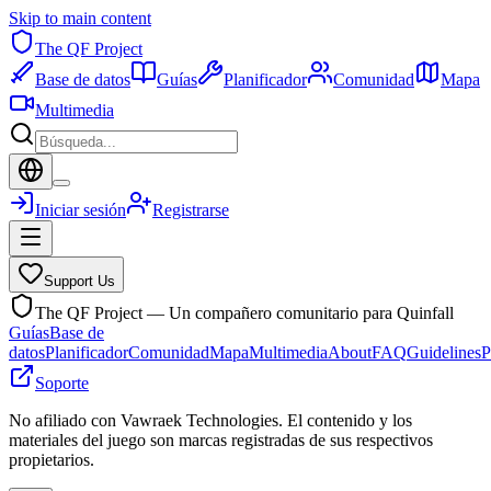
Skip to main content
The QF Project
Base de datos
Guías
Planificador
Comunidad
Mapa
Multimedia
Iniciar sesión
Registrarse
Support Us
The QF Project — Un compañero comunitario para Quinfall
Guías
Base de
datos
Planificador
Comunidad
Mapa
Multimedia
About
FAQ
Guidelines
P
Soporte
No afiliado con Vawraek Technologies. El contenido y los
materiales del juego son marcas registradas de sus respectivos
propietarios.