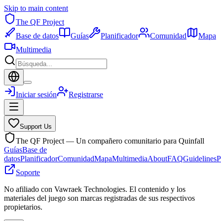
Skip to main content
The QF Project
Base de datos
Guías
Planificador
Comunidad
Mapa
Multimedia
Iniciar sesión
Registrarse
Support Us
The QF Project — Un compañero comunitario para Quinfall
Guías
Base de
datos
Planificador
Comunidad
Mapa
Multimedia
About
FAQ
Guidelines
P
Soporte
No afiliado con Vawraek Technologies. El contenido y los
materiales del juego son marcas registradas de sus respectivos
propietarios.