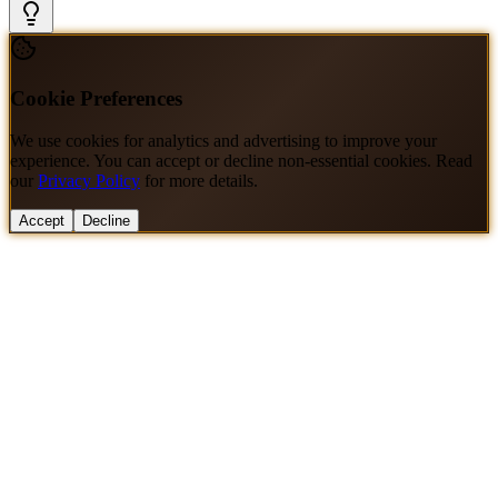
Cookie Preferences
We use cookies for analytics and advertising to improve your
experience. You can accept or decline non-essential cookies. Read
our
Privacy Policy
for more details.
Accept
Decline