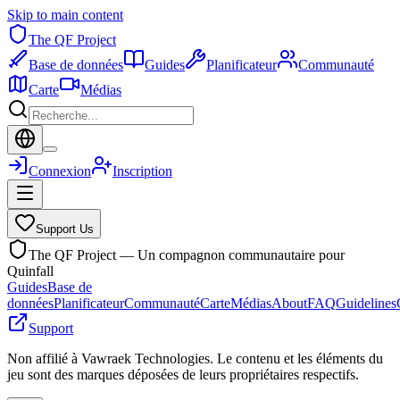
Skip to main content
The QF Project
Base de données
Guides
Planificateur
Communauté
Carte
Médias
Connexion
Inscription
Support Us
The QF Project — Un compagnon communautaire pour
Quinfall
Guides
Base de
données
Planificateur
Communauté
Carte
Médias
About
FAQ
Guidelines
Support
Non affilié à Vawraek Technologies. Le contenu et les éléments du
jeu sont des marques déposées de leurs propriétaires respectifs.