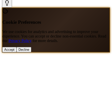
Cookie Preferences
We use cookies for analytics and advertising to improve your
experience. You can accept or decline non-essential cookies. Read
our
Privacy Policy
for more details.
Accept
Decline