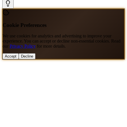
Cookie Preferences
We use cookies for analytics and advertising to improve your
experience. You can accept or decline non-essential cookies. Read
our
Privacy Policy
for more details.
Accept
Decline