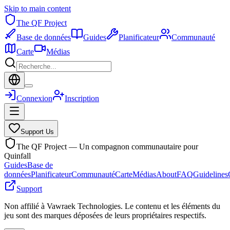
Skip to main content
The QF Project
Base de données
Guides
Planificateur
Communauté
Carte
Médias
Connexion
Inscription
Support Us
The QF Project — Un compagnon communautaire pour
Quinfall
Guides
Base de
données
Planificateur
Communauté
Carte
Médias
About
FAQ
Guidelines
Support
Non affilié à Vawraek Technologies. Le contenu et les éléments du
jeu sont des marques déposées de leurs propriétaires respectifs.