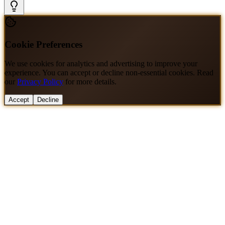
Cookie Preferences
We use cookies for analytics and advertising to improve your
experience. You can accept or decline non-essential cookies. Read
our
Privacy Policy
for more details.
Accept
Decline