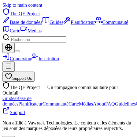
Skip to main content
The QF Project
Base de données
Guides
Planificateur
Communauté
Carte
Médias
Connexion
Inscription
Support Us
The QF Project — Un compagnon communautaire pour
Quinfall
Guides
Base de
données
Planificateur
Communauté
Carte
Médias
About
FAQ
Guidelines
Support
Non affilié à Vawraek Technologies. Le contenu et les éléments du
jeu sont des marques déposées de leurs propriétaires respectifs.