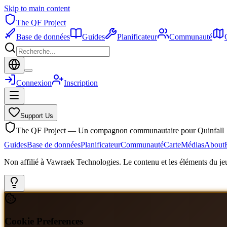
Skip to main content
The QF Project
Base de données
Guides
Planificateur
Communauté
Connexion
Inscription
Support Us
The QF Project — Un compagnon communautaire pour Quinfall
Guides
Base de données
Planificateur
Communauté
Carte
Médias
About
Non affilié à Vawraek Technologies. Le contenu et les éléments du jeu
Cookie Preferences