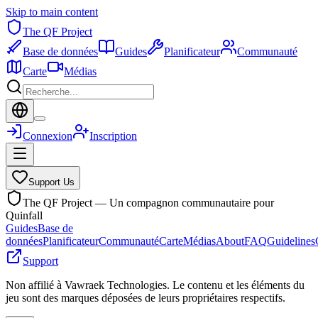
Skip to main content
The QF Project
Base de données
Guides
Planificateur
Communauté
Carte
Médias
Connexion
Inscription
Support Us
The QF Project — Un compagnon communautaire pour
Quinfall
Guides
Base de
données
Planificateur
Communauté
Carte
Médias
About
FAQ
Guidelines
Support
Non affilié à Vawraek Technologies. Le contenu et les éléments du
jeu sont des marques déposées de leurs propriétaires respectifs.