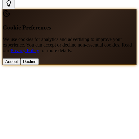
Cookie Preferences
We use cookies for analytics and advertising to improve your
experience. You can accept or decline non-essential cookies. Read
our
Privacy Policy
for more details.
Accept
Decline