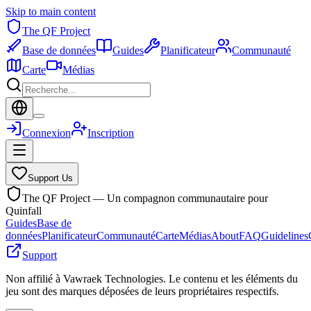
Skip to main content
The QF Project
Base de données
Guides
Planificateur
Communauté
Carte
Médias
Connexion
Inscription
Support Us
The QF Project — Un compagnon communautaire pour
Quinfall
Guides
Base de
données
Planificateur
Communauté
Carte
Médias
About
FAQ
Guidelines
Support
Non affilié à Vawraek Technologies. Le contenu et les éléments du
jeu sont des marques déposées de leurs propriétaires respectifs.