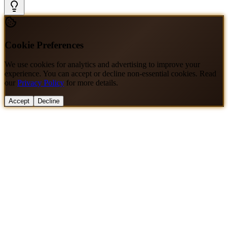
Cookie Preferences
We use cookies for analytics and advertising to improve your
experience. You can accept or decline non-essential cookies. Read
our
Privacy Policy
for more details.
Accept
Decline