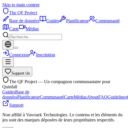
Skip to main content
The QF Project
Base de données
Guides
Planificateur
Communauté
Carte
Médias
Connexion
Inscription
Support Us
The QF Project — Un compagnon communautaire pour
Quinfall
Guides
Base de
données
Planificateur
Communauté
Carte
Médias
About
FAQ
Guidelines
Support
Non affilié à Vawraek Technologies. Le contenu et les éléments du
jeu sont des marques déposées de leurs propriétaires respectifs.