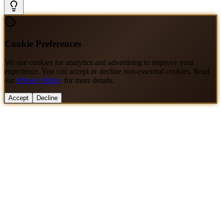
Cookie Preferences
We use cookies for analytics and advertising to improve your
experience. You can accept or decline non-essential cookies. Read
our
Privacy Policy
for more details.
Accept
Decline