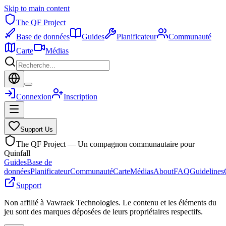
Skip to main content
The QF Project
Base de données
Guides
Planificateur
Communauté
Carte
Médias
Connexion
Inscription
Support Us
The QF Project — Un compagnon communautaire pour
Quinfall
Guides
Base de
données
Planificateur
Communauté
Carte
Médias
About
FAQ
Guidelines
Support
Non affilié à Vawraek Technologies. Le contenu et les éléments du
jeu sont des marques déposées de leurs propriétaires respectifs.