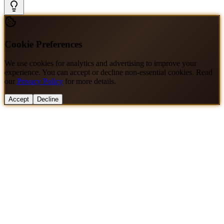
Cookie Preferences
We use cookies for analytics and advertising to improve your
experience. You can accept or decline non-essential cookies. Read
our
Privacy Policy
for more details.
Accept
Decline