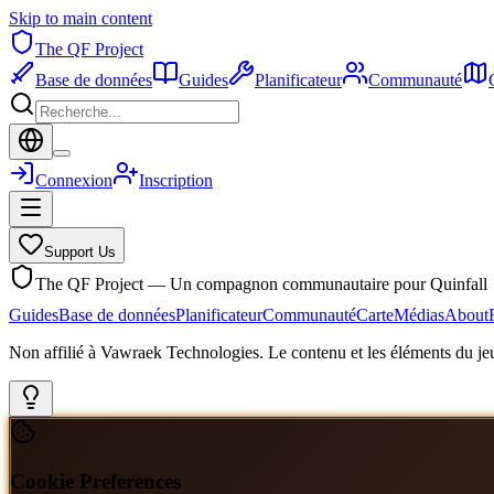
Skip to main content
The QF Project
Base de données
Guides
Planificateur
Communauté
Connexion
Inscription
Support Us
The QF Project — Un compagnon communautaire pour Quinfall
Guides
Base de données
Planificateur
Communauté
Carte
Médias
About
Non affilié à Vawraek Technologies. Le contenu et les éléments du jeu
Cookie Preferences