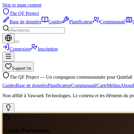
Skip to main content
The QF Project
Base de données
Guides
Planificateur
Communauté
Connexion
Inscription
Support Us
The QF Project — Un compagnon communautaire pour Quinfall
Guides
Base de données
Planificateur
Communauté
Carte
Médias
About
Non affilié à Vawraek Technologies. Le contenu et les éléments du jeu
Cookie Preferences