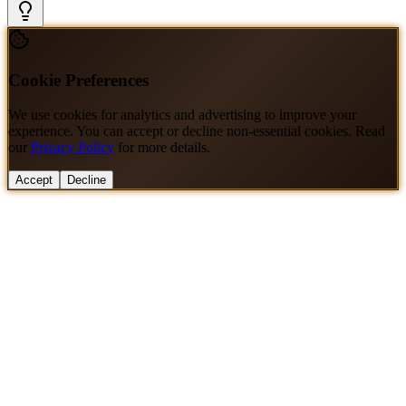
Cookie Preferences
We use cookies for analytics and advertising to improve your
experience. You can accept or decline non-essential cookies. Read
our
Privacy Policy
for more details.
Accept
Decline