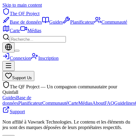
Skip to main content
The QF Project
Base de données
Guides
Planificateur
Communauté
Carte
Médias
Connexion
Inscription
Support Us
The QF Project — Un compagnon communautaire pour
Quinfall
Guides
Base de
données
Planificateur
Communauté
Carte
Médias
About
FAQ
Guidelines
Support
Non affilié à Vawraek Technologies. Le contenu et les éléments du
jeu sont des marques déposées de leurs propriétaires respectifs.