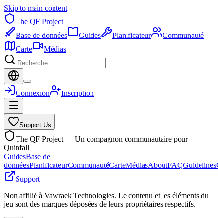
Skip to main content
The QF Project
Base de données
Guides
Planificateur
Communauté
Carte
Médias
Connexion
Inscription
Support Us
The QF Project — Un compagnon communautaire pour
Quinfall
Guides
Base de
données
Planificateur
Communauté
Carte
Médias
About
FAQ
Guidelines
Support
Non affilié à Vawraek Technologies. Le contenu et les éléments du
jeu sont des marques déposées de leurs propriétaires respectifs.