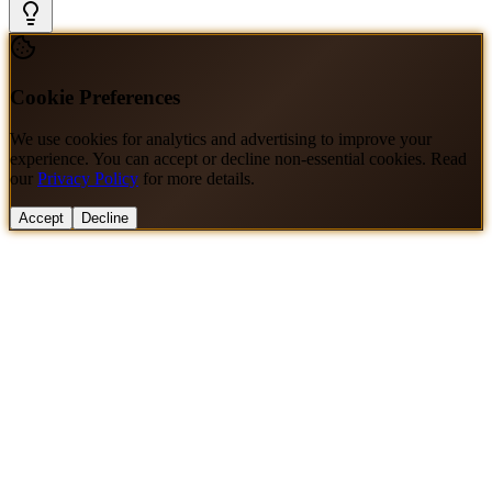
Cookie Preferences
We use cookies for analytics and advertising to improve your
experience. You can accept or decline non-essential cookies. Read
our
Privacy Policy
for more details.
Accept
Decline