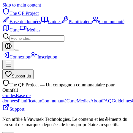
Skip to main content
The QF Project
Base de données
Guides
Planificateur
Communauté
Carte
Médias
Connexion
Inscription
Support Us
The QF Project — Un compagnon communautaire pour
Quinfall
Guides
Base de
données
Planificateur
Communauté
Carte
Médias
About
FAQ
Guidelines
Support
Non affilié à Vawraek Technologies. Le contenu et les éléments du
jeu sont des marques déposées de leurs propriétaires respectifs.