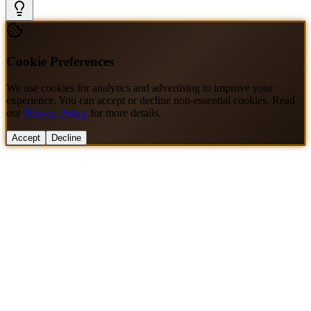
Cookie Preferences
We use cookies for analytics and advertising to improve your
experience. You can accept or decline non-essential cookies. Read
our
Privacy Policy
for more details.
Accept
Decline