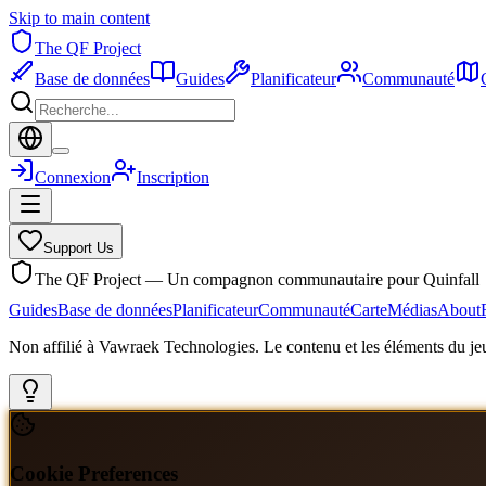
Skip to main content
The QF Project
Base de données
Guides
Planificateur
Communauté
Connexion
Inscription
Support Us
The QF Project — Un compagnon communautaire pour Quinfall
Guides
Base de données
Planificateur
Communauté
Carte
Médias
About
Non affilié à Vawraek Technologies. Le contenu et les éléments du jeu
Cookie Preferences