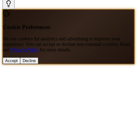
Cookie Preferences
We use cookies for analytics and advertising to improve your
experience. You can accept or decline non-essential cookies. Read
our
Privacy Policy
for more details.
Accept
Decline