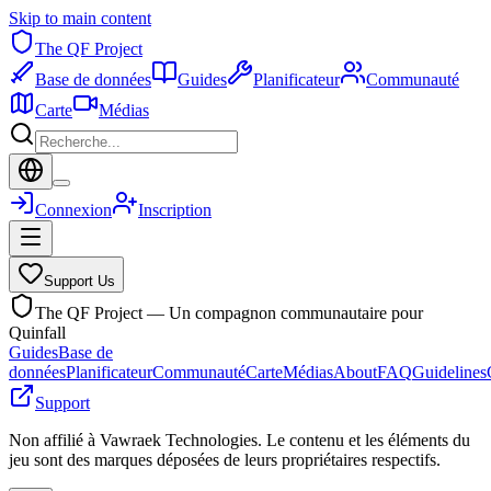
Skip to main content
The QF Project
Base de données
Guides
Planificateur
Communauté
Carte
Médias
Connexion
Inscription
Support Us
The QF Project — Un compagnon communautaire pour
Quinfall
Guides
Base de
données
Planificateur
Communauté
Carte
Médias
About
FAQ
Guidelines
Support
Non affilié à Vawraek Technologies. Le contenu et les éléments du
jeu sont des marques déposées de leurs propriétaires respectifs.