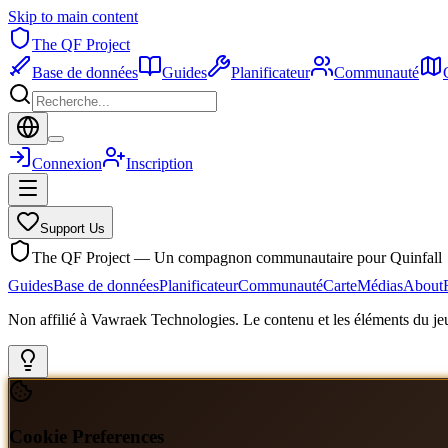
Skip to main content
The QF Project
Base de données
Guides
Planificateur
Communauté
Connexion
Inscription
Support Us
The QF Project — Un compagnon communautaire pour Quinfall
Guides
Base de données
Planificateur
Communauté
Carte
Médias
About
Non affilié à Vawraek Technologies. Le contenu et les éléments du jeu
Cookie Preferences