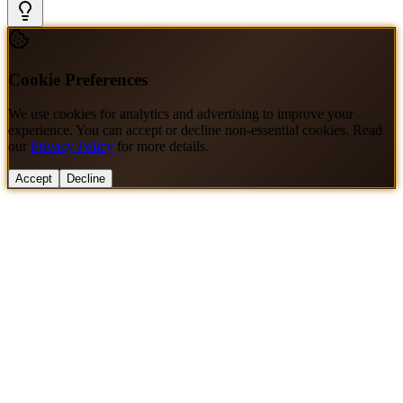
Cookie Preferences
We use cookies for analytics and advertising to improve your
experience. You can accept or decline non-essential cookies. Read
our
Privacy Policy
for more details.
Accept
Decline