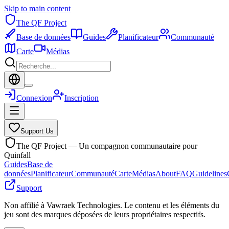
Skip to main content
The QF Project
Base de données
Guides
Planificateur
Communauté
Carte
Médias
Connexion
Inscription
Support Us
The QF Project — Un compagnon communautaire pour
Quinfall
Guides
Base de
données
Planificateur
Communauté
Carte
Médias
About
FAQ
Guidelines
Support
Non affilié à Vawraek Technologies. Le contenu et les éléments du
jeu sont des marques déposées de leurs propriétaires respectifs.