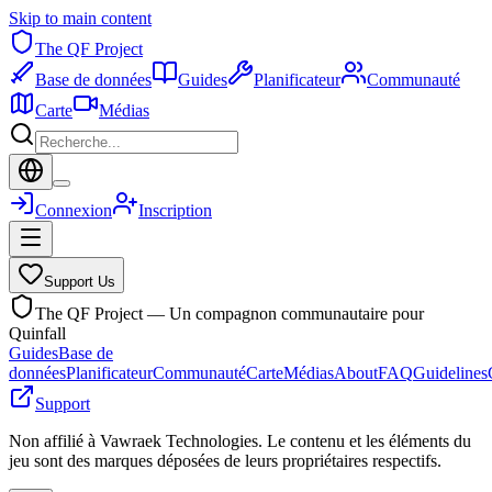
Skip to main content
The QF Project
Base de données
Guides
Planificateur
Communauté
Carte
Médias
Connexion
Inscription
Support Us
The QF Project — Un compagnon communautaire pour
Quinfall
Guides
Base de
données
Planificateur
Communauté
Carte
Médias
About
FAQ
Guidelines
Support
Non affilié à Vawraek Technologies. Le contenu et les éléments du
jeu sont des marques déposées de leurs propriétaires respectifs.