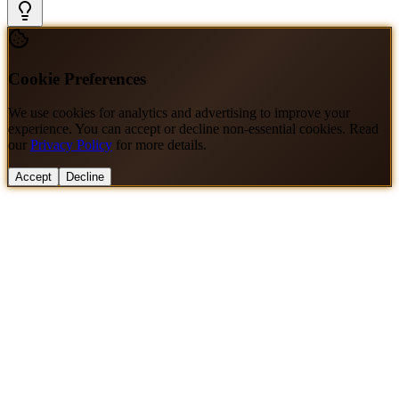
Cookie Preferences
We use cookies for analytics and advertising to improve your
experience. You can accept or decline non-essential cookies. Read
our
Privacy Policy
for more details.
Accept
Decline