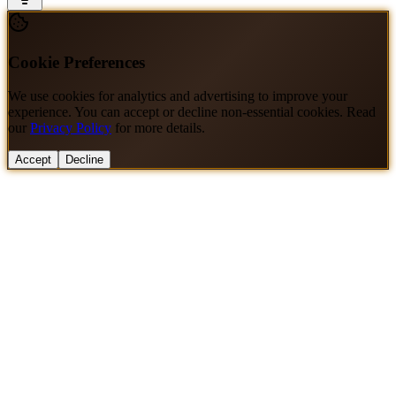
Cookie Preferences
We use cookies for analytics and advertising to improve your
experience. You can accept or decline non-essential cookies. Read
our
Privacy Policy
for more details.
Accept
Decline