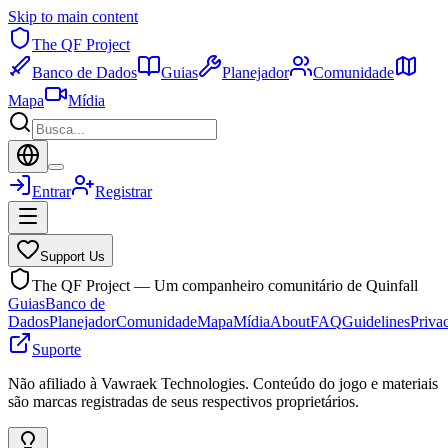
Skip to main content
The QF Project
Banco de Dados
Guias
Planejador
Comunidade
Mapa
Mídia
Entrar
Registrar
Support Us
The QF Project — Um companheiro comunitário de Quinfall
Guias
Banco de
Dados
Planejador
Comunidade
Mapa
Mídia
About
FAQ
Guidelines
Priva
Suporte
Não afiliado à Vawraek Technologies. Conteúdo do jogo e materiais
são marcas registradas de seus respectivos proprietários.