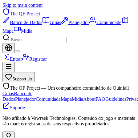
Skip to main content
The QF Project
Banco de Dados
Guias
Planejador
Comunidade
Mapa
Mídia
Entrar
Registrar
Support Us
The QF Project — Um companheiro comunitário de Quinfall
Guias
Banco de
Dados
Planejador
Comunidade
Mapa
Mídia
About
FAQ
Guidelines
Priva
Suporte
Não afiliado à Vawraek Technologies. Conteúdo do jogo e materiais
são marcas registradas de seus respectivos proprietários.