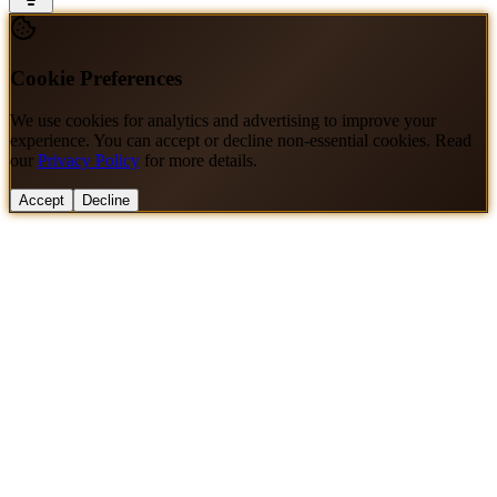
Cookie Preferences
We use cookies for analytics and advertising to improve your
experience. You can accept or decline non-essential cookies. Read
our
Privacy Policy
for more details.
Accept
Decline