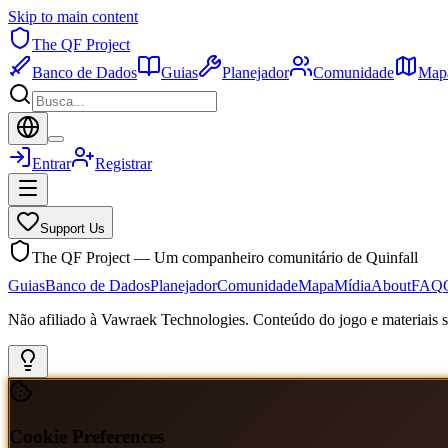
Skip to main content
The QF Project
Banco de Dados
Guias
Planejador
Comunidade
Map
Entrar
Registrar
Support Us
The QF Project — Um companheiro comunitário de Quinfall
Guias
Banco de Dados
Planejador
Comunidade
Mapa
Mídia
About
FAQ
Não afiliado à Vawraek Technologies. Conteúdo do jogo e materiais sã
Cookie Preferences