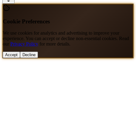
Cookie Preferences
We use cookies for analytics and advertising to improve your
experience. You can accept or decline non-essential cookies. Read
our
Privacy Policy
for more details.
Accept
Decline