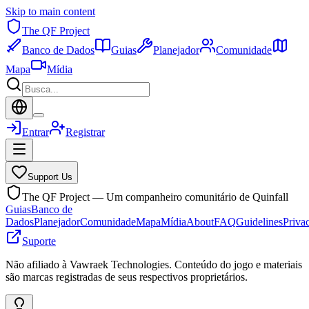
Skip to main content
The QF Project
Banco de Dados
Guias
Planejador
Comunidade
Mapa
Mídia
Entrar
Registrar
Support Us
The QF Project — Um companheiro comunitário de Quinfall
Guias
Banco de
Dados
Planejador
Comunidade
Mapa
Mídia
About
FAQ
Guidelines
Priva
Suporte
Não afiliado à Vawraek Technologies. Conteúdo do jogo e materiais
são marcas registradas de seus respectivos proprietários.