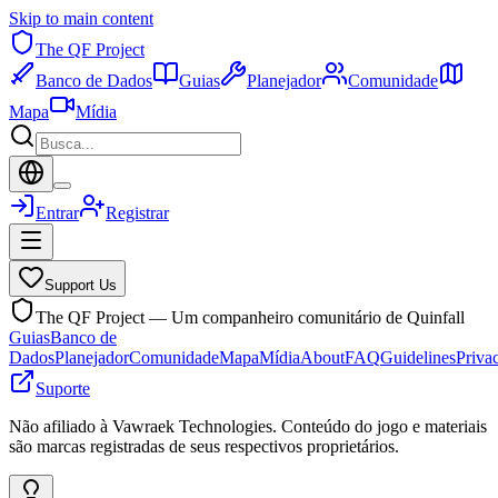
Skip to main content
The QF Project
Banco de Dados
Guias
Planejador
Comunidade
Mapa
Mídia
Entrar
Registrar
Support Us
The QF Project — Um companheiro comunitário de Quinfall
Guias
Banco de
Dados
Planejador
Comunidade
Mapa
Mídia
About
FAQ
Guidelines
Priva
Suporte
Não afiliado à Vawraek Technologies. Conteúdo do jogo e materiais
são marcas registradas de seus respectivos proprietários.