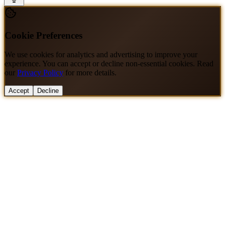
Cookie Preferences
We use cookies for analytics and advertising to improve your
experience. You can accept or decline non-essential cookies. Read
our
Privacy Policy
for more details.
Accept
Decline