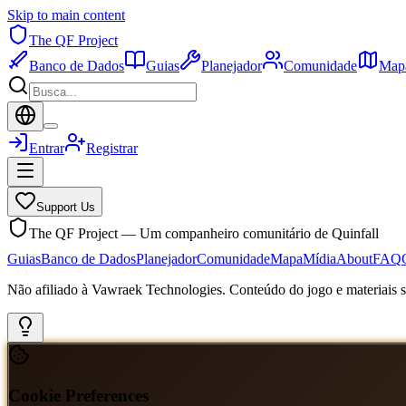
Skip to main content
The QF Project
Banco de Dados
Guias
Planejador
Comunidade
Map
Entrar
Registrar
Support Us
The QF Project — Um companheiro comunitário de Quinfall
Guias
Banco de Dados
Planejador
Comunidade
Mapa
Mídia
About
FAQ
Não afiliado à Vawraek Technologies. Conteúdo do jogo e materiais sã
Cookie Preferences