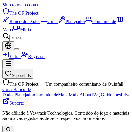
Skip to main content
The QF Project
Banco de Dados
Guias
Planejador
Comunidade
Mapa
Mídia
Entrar
Registrar
Support Us
The QF Project — Um companheiro comunitário de Quinfall
Guias
Banco de
Dados
Planejador
Comunidade
Mapa
Mídia
About
FAQ
Guidelines
Priva
Suporte
Não afiliado à Vawraek Technologies. Conteúdo do jogo e materiais
são marcas registradas de seus respectivos proprietários.