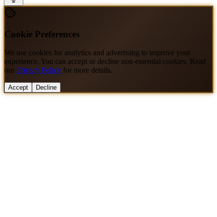
Cookie Preferences
We use cookies for analytics and advertising to improve your
experience. You can accept or decline non-essential cookies. Read
our
Privacy Policy
for more details.
Accept
Decline