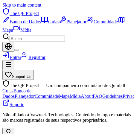
Skip to main content
The QF Project
Banco de Dados
Guias
Planejador
Comunidade
Mapa
Mídia
Entrar
Registrar
Support Us
The QF Project — Um companheiro comunitário de Quinfall
Guias
Banco de
Dados
Planejador
Comunidade
Mapa
Mídia
About
FAQ
Guidelines
Priva
Suporte
Não afiliado à Vawraek Technologies. Conteúdo do jogo e materiais
são marcas registradas de seus respectivos proprietários.