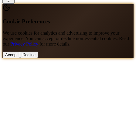
Cookie Preferences
We use cookies for analytics and advertising to improve your
experience. You can accept or decline non-essential cookies. Read
our
Privacy Policy
for more details.
Accept
Decline