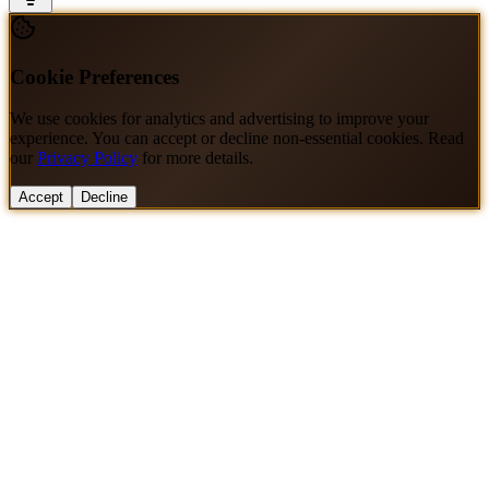
Cookie Preferences
We use cookies for analytics and advertising to improve your
experience. You can accept or decline non-essential cookies. Read
our
Privacy Policy
for more details.
Accept
Decline