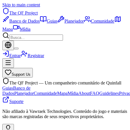
Skip to main content
The QF Project
Banco de Dados
Guias
Planejador
Comunidade
Mapa
Mídia
Entrar
Registrar
Support Us
The QF Project — Um companheiro comunitário de Quinfall
Guias
Banco de
Dados
Planejador
Comunidade
Mapa
Mídia
About
FAQ
Guidelines
Priva
Suporte
Não afiliado à Vawraek Technologies. Conteúdo do jogo e materiais
são marcas registradas de seus respectivos proprietários.