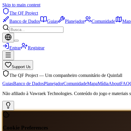
Skip to main content
The QF Project
Banco de Dados
Guias
Planejador
Comunidade
Map
Entrar
Registrar
Support Us
The QF Project — Um companheiro comunitário de Quinfall
Guias
Banco de Dados
Planejador
Comunidade
Mapa
Mídia
About
FAQ
Não afiliado à Vawraek Technologies. Conteúdo do jogo e materiais sã
Cookie Preferences