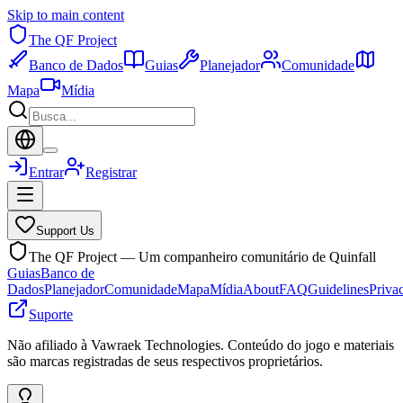
Skip to main content
The QF Project
Banco de Dados
Guias
Planejador
Comunidade
Mapa
Mídia
Entrar
Registrar
Support Us
The QF Project — Um companheiro comunitário de Quinfall
Guias
Banco de
Dados
Planejador
Comunidade
Mapa
Mídia
About
FAQ
Guidelines
Priva
Suporte
Não afiliado à Vawraek Technologies. Conteúdo do jogo e materiais
são marcas registradas de seus respectivos proprietários.