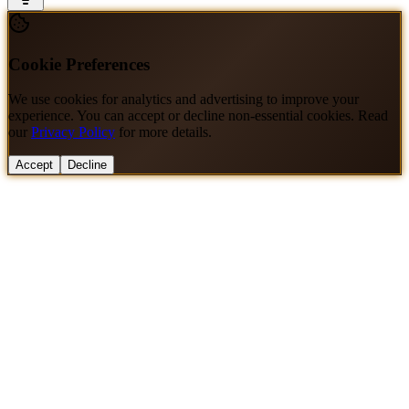
Cookie Preferences
We use cookies for analytics and advertising to improve your
experience. You can accept or decline non-essential cookies. Read
our
Privacy Policy
for more details.
Accept
Decline