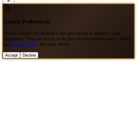
Cookie Preferences
We use cookies for analytics and advertising to improve your
experience. You can accept or decline non-essential cookies. Read
our
Privacy Policy
for more details.
Accept
Decline