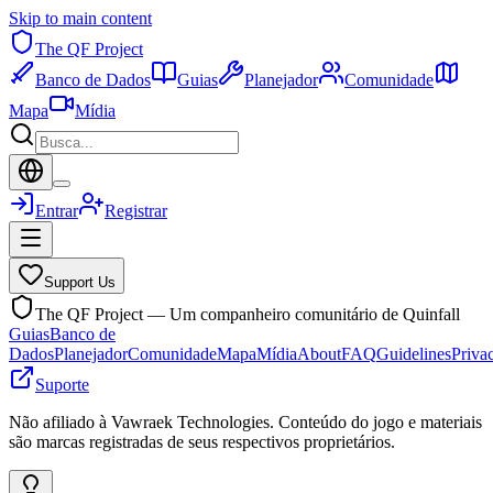
Skip to main content
The QF Project
Banco de Dados
Guias
Planejador
Comunidade
Mapa
Mídia
Entrar
Registrar
Support Us
The QF Project — Um companheiro comunitário de Quinfall
Guias
Banco de
Dados
Planejador
Comunidade
Mapa
Mídia
About
FAQ
Guidelines
Priva
Suporte
Não afiliado à Vawraek Technologies. Conteúdo do jogo e materiais
são marcas registradas de seus respectivos proprietários.