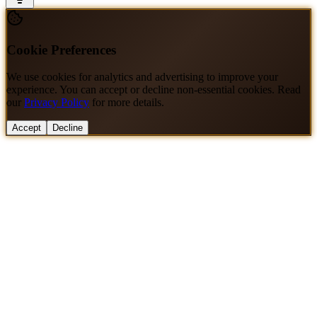
Cookie Preferences
We use cookies for analytics and advertising to improve your
experience. You can accept or decline non-essential cookies. Read
our
Privacy Policy
for more details.
Accept
Decline