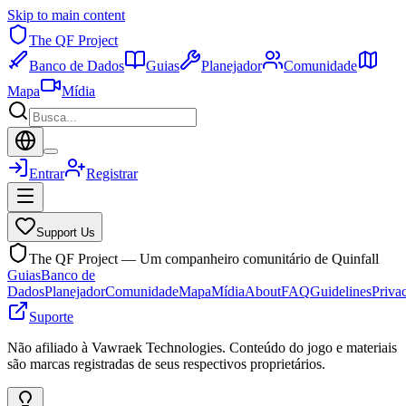
Skip to main content
The QF Project
Banco de Dados
Guias
Planejador
Comunidade
Mapa
Mídia
Entrar
Registrar
Support Us
The QF Project — Um companheiro comunitário de Quinfall
Guias
Banco de
Dados
Planejador
Comunidade
Mapa
Mídia
About
FAQ
Guidelines
Priva
Suporte
Não afiliado à Vawraek Technologies. Conteúdo do jogo e materiais
são marcas registradas de seus respectivos proprietários.