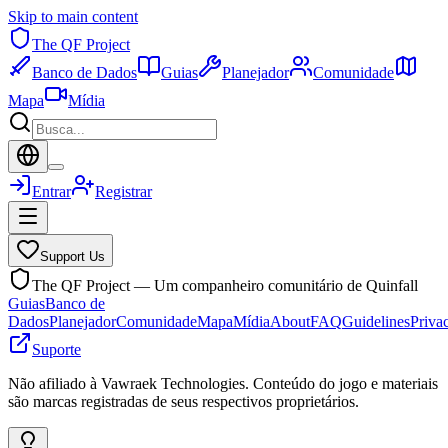
Skip to main content
The QF Project
Banco de Dados
Guias
Planejador
Comunidade
Mapa
Mídia
Entrar
Registrar
Support Us
The QF Project — Um companheiro comunitário de Quinfall
Guias
Banco de
Dados
Planejador
Comunidade
Mapa
Mídia
About
FAQ
Guidelines
Priva
Suporte
Não afiliado à Vawraek Technologies. Conteúdo do jogo e materiais
são marcas registradas de seus respectivos proprietários.