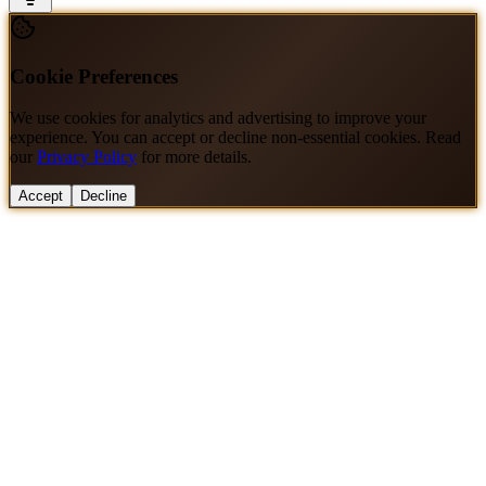
Cookie Preferences
We use cookies for analytics and advertising to improve your
experience. You can accept or decline non-essential cookies. Read
our
Privacy Policy
for more details.
Accept
Decline