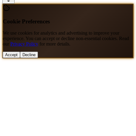
Cookie Preferences
We use cookies for analytics and advertising to improve your
experience. You can accept or decline non-essential cookies. Read
our
Privacy Policy
for more details.
Accept
Decline