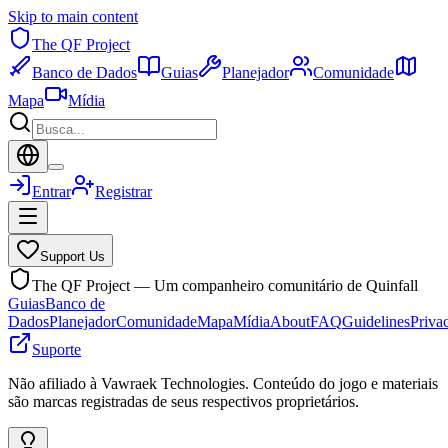
Skip to main content
The QF Project
Banco de Dados
Guias
Planejador
Comunidade
Mapa
Mídia
Entrar
Registrar
Support Us
The QF Project — Um companheiro comunitário de Quinfall
Guias
Banco de
Dados
Planejador
Comunidade
Mapa
Mídia
About
FAQ
Guidelines
Priva
Suporte
Não afiliado à Vawraek Technologies. Conteúdo do jogo e materiais
são marcas registradas de seus respectivos proprietários.