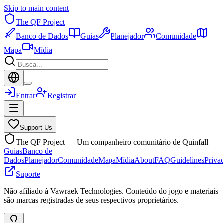
Skip to main content
The QF Project
Banco de Dados
Guias
Planejador
Comunidade
Mapa
Mídia
Entrar
Registrar
Support Us
The QF Project — Um companheiro comunitário de Quinfall
Guias
Banco de
Dados
Planejador
Comunidade
Mapa
Mídia
About
FAQ
Guidelines
Priva
Suporte
Não afiliado à Vawraek Technologies. Conteúdo do jogo e materiais
são marcas registradas de seus respectivos proprietários.