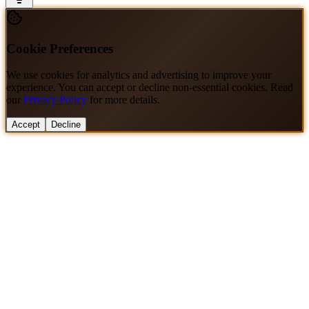
Cookie Preferences
We use cookies for analytics and advertising to improve your
experience. You can accept or decline non-essential cookies. Read
our
Privacy Policy
for more details.
Accept
Decline