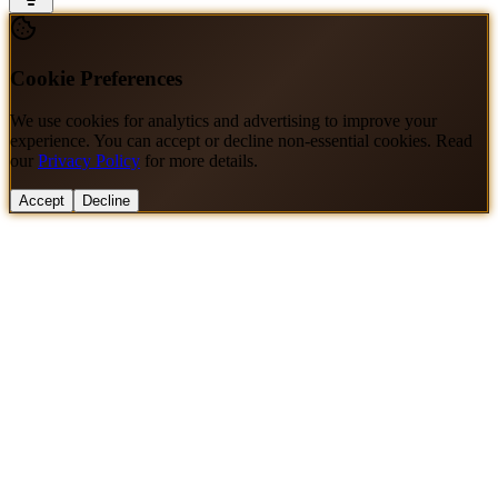
Cookie Preferences
We use cookies for analytics and advertising to improve your
experience. You can accept or decline non-essential cookies. Read
our
Privacy Policy
for more details.
Accept
Decline