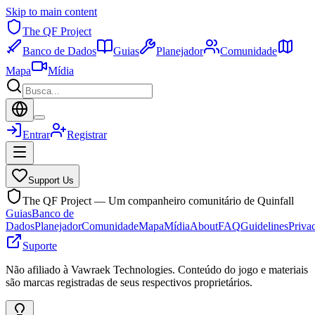
Skip to main content
The QF Project
Banco de Dados
Guias
Planejador
Comunidade
Mapa
Mídia
Entrar
Registrar
Support Us
The QF Project — Um companheiro comunitário de Quinfall
Guias
Banco de
Dados
Planejador
Comunidade
Mapa
Mídia
About
FAQ
Guidelines
Priva
Suporte
Não afiliado à Vawraek Technologies. Conteúdo do jogo e materiais
são marcas registradas de seus respectivos proprietários.