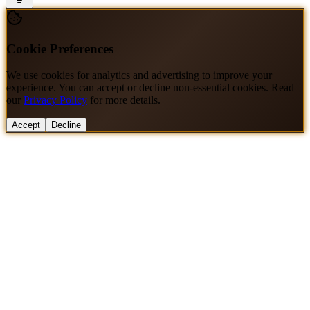
Cookie Preferences
We use cookies for analytics and advertising to improve your
experience. You can accept or decline non-essential cookies. Read
our
Privacy Policy
for more details.
Accept
Decline