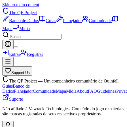
Skip to main content
The QF Project
Banco de Dados
Guias
Planejador
Comunidade
Mapa
Mídia
Entrar
Registrar
Support Us
The QF Project — Um companheiro comunitário de Quinfall
Guias
Banco de
Dados
Planejador
Comunidade
Mapa
Mídia
About
FAQ
Guidelines
Priva
Suporte
Não afiliado à Vawraek Technologies. Conteúdo do jogo e materiais
são marcas registradas de seus respectivos proprietários.