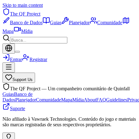
Skip to main content
The QF Project
Banco de Dados
Guias
Planejador
Comunidade
Mapa
Mídia
Entrar
Registrar
Support Us
The QF Project — Um companheiro comunitário de Quinfall
Guias
Banco de
Dados
Planejador
Comunidade
Mapa
Mídia
About
FAQ
Guidelines
Priva
Suporte
Não afiliado à Vawraek Technologies. Conteúdo do jogo e materiais
são marcas registradas de seus respectivos proprietários.