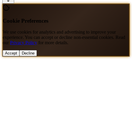
Cookie Preferences
We use cookies for analytics and advertising to improve your
experience. You can accept or decline non-essential cookies. Read
our
Privacy Policy
for more details.
Accept
Decline