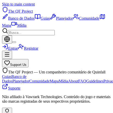
Skip to main content
The QF Project
Banco de Dados
Guias
Planejador
Comunidade
Mapa
Mídia
Entrar
Registrar
Support Us
The QF Project — Um companheiro comunitário de Quinfall
Guias
Banco de
Dados
Planejador
Comunidade
Mapa
Mídia
About
FAQ
Guidelines
Priva
Suporte
Não afiliado à Vawraek Technologies. Conteúdo do jogo e materiais
são marcas registradas de seus respectivos proprietários.