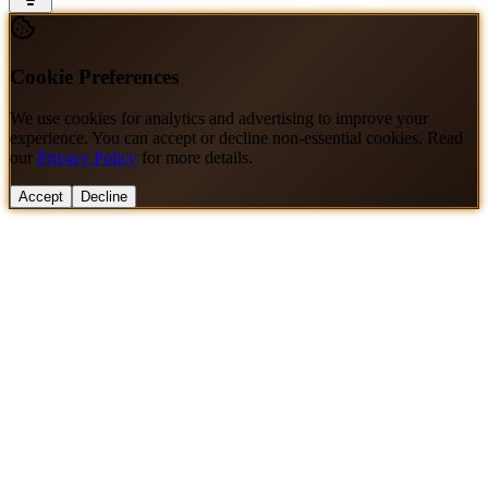
Cookie Preferences
We use cookies for analytics and advertising to improve your
experience. You can accept or decline non-essential cookies. Read
our
Privacy Policy
for more details.
Accept
Decline