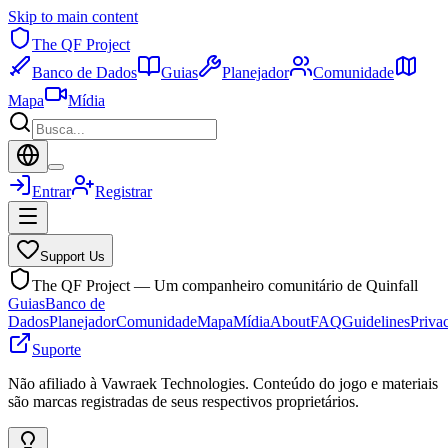
Skip to main content
The QF Project
Banco de Dados
Guias
Planejador
Comunidade
Mapa
Mídia
Entrar
Registrar
Support Us
The QF Project — Um companheiro comunitário de Quinfall
Guias
Banco de
Dados
Planejador
Comunidade
Mapa
Mídia
About
FAQ
Guidelines
Priva
Suporte
Não afiliado à Vawraek Technologies. Conteúdo do jogo e materiais
são marcas registradas de seus respectivos proprietários.