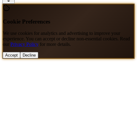
Cookie Preferences
We use cookies for analytics and advertising to improve your
experience. You can accept or decline non-essential cookies. Read
our
Privacy Policy
for more details.
Accept
Decline