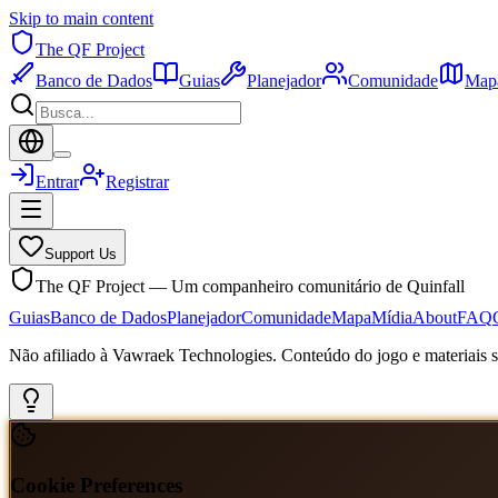
Skip to main content
The QF Project
Banco de Dados
Guias
Planejador
Comunidade
Map
Entrar
Registrar
Support Us
The QF Project — Um companheiro comunitário de Quinfall
Guias
Banco de Dados
Planejador
Comunidade
Mapa
Mídia
About
FAQ
Não afiliado à Vawraek Technologies. Conteúdo do jogo e materiais sã
Cookie Preferences