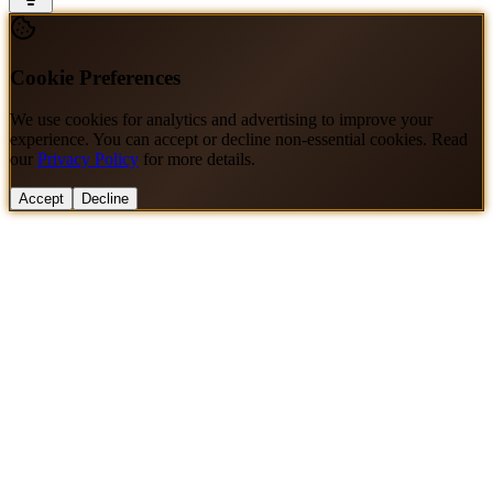
Cookie Preferences
We use cookies for analytics and advertising to improve your
experience. You can accept or decline non-essential cookies. Read
our
Privacy Policy
for more details.
Accept
Decline