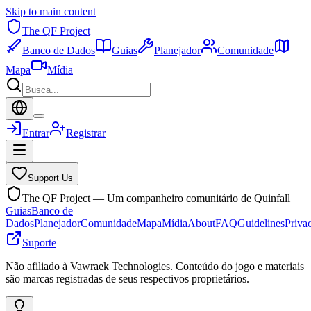
Skip to main content
The QF Project
Banco de Dados
Guias
Planejador
Comunidade
Mapa
Mídia
Entrar
Registrar
Support Us
The QF Project — Um companheiro comunitário de Quinfall
Guias
Banco de
Dados
Planejador
Comunidade
Mapa
Mídia
About
FAQ
Guidelines
Priva
Suporte
Não afiliado à Vawraek Technologies. Conteúdo do jogo e materiais
são marcas registradas de seus respectivos proprietários.